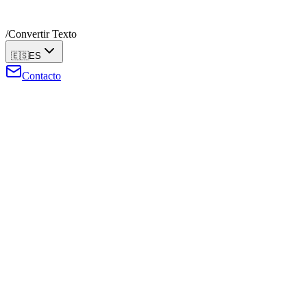
/
Convertir Texto
🇪🇸
ES
Contacto
Convertidor de Texto
Transforma tu texto de muchas formas
Tu texto
0
caracteres
0
palabras
0
lineas
Conversiones