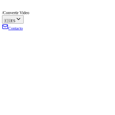
/
Convertir Video
🇪🇸
ES
Contacto
Convertir Video
MP4, AVI, FLV, MOV, MKV y WebM. Gratis y privado.
Sube tu video